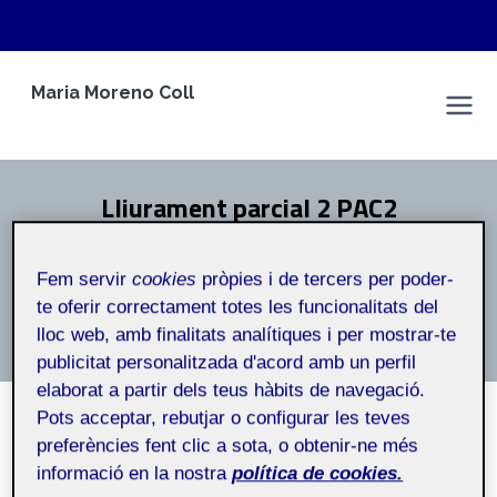
Vés
Maria Moreno Coll
al
Espai Personal
contingut
Lliurament parcial 2 PAC2
Inici
/
Lliurament parcial 2 PAC2
Fem servir
cookies
pròpies i de tercers per poder-
te oferir correctament totes les funcionalitats del
Lliurament parcial 2 PAC2
lloc web, amb finalitats analítiques i per mostrar-te
publicitat personalitzada d'acord amb un perfil
elaborat a partir dels teus hàbits de navegació.
Pots acceptar, rebutjar o configurar les teves
preferències fent clic a sota, o obtenir-ne més
informació en la nostra
política de cookies.