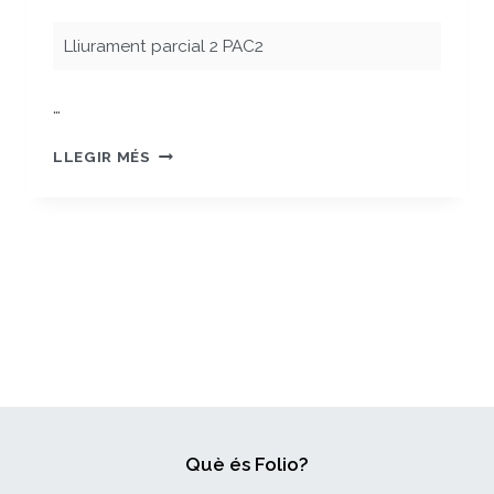
Lliurament parcial 2 PAC2
…
PAC2_LLIURAMENT
LLEGIR MÉS
PARCIAL_2
Què és Folio?