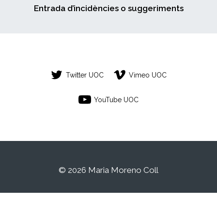
Entrada d’incidències o suggeriments
Twitter UOC
Vimeo UOC
YouTube UOC
© 2026 Maria Moreno Coll
Aquest és un espai de treball personal