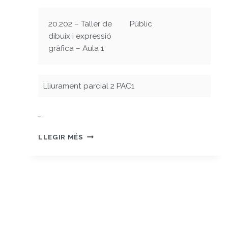
20.202 – Taller de
Públic
dibuix i expressió
gràfica – Aula 1
Lliurament parcial 2 PAC1
…
PEC1-
LLEGIR MÉS
LLIURAMENT
PARCIAL
2