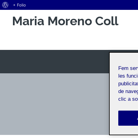
Quant
+ Folio
Vés
al
Maria Moreno Coll
al
WordPress
contingut
Espai Personal
Fem ser
les funci
publicit
de naveg
clic a s