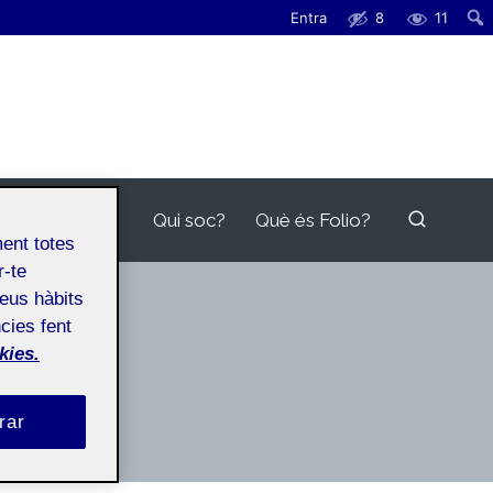
Entra
8
11
Qui soc?
Què és Folio?
ment totes
r-te
teus hàbits
cies fent
kies.
rar