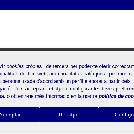
vir
cookies
pròpies i de tercers per poder-te oferir correcta
onalitats del lloc web, amb finalitats analítiques i per mostra
Lliurament parcial 2 PAC1
at personalitzada d'acord amb un perfil elaborat a partir dels 
ació. Pots acceptar, rebutjar o configurar les teves preferèn
ota, o obtenir-ne més informació en la nostra
política de coo
Inici
/
Lliurament parcial 2 PAC1
Lliurament parcial 2 PAC1
Acceptar
Rebutjar
Configu