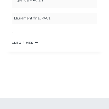
gràfica – Aula 1
Lliurament final PAC2
…
MORENO_MARIA_PAC2_DOSSIER
LLEGIR MÉS