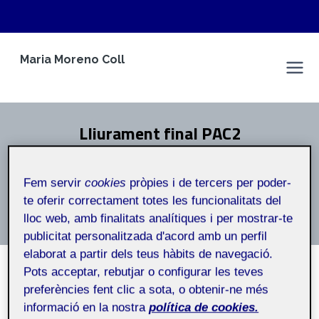
Vés
Maria Moreno Coll
al
Espai Personal
contingut
Lliurament final PAC2
Inici
/
Lliurament final PAC2
Fem servir
cookies
pròpies i de tercers per poder-
te oferir correctament totes les funcionalitats del
Lliurament final PAC2
lloc web, amb finalitats analítiques i per mostrar-te
publicitat personalitzada d'acord amb un perfil
elaborat a partir dels teus hàbits de navegació.
Pots acceptar, rebutjar o configurar les teves
preferències fent clic a sota, o obtenir-ne més
informació en la nostra
política de cookies.