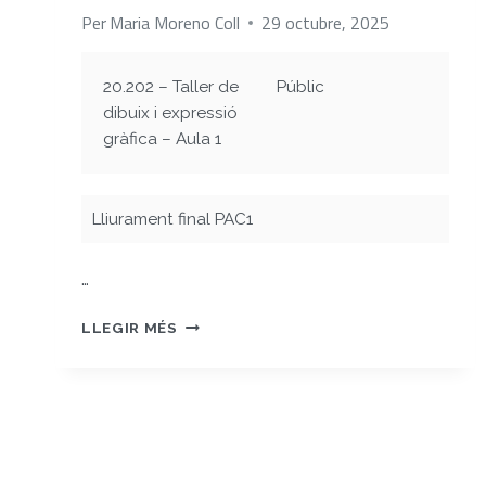
Per
Maria Moreno Coll
29 octubre, 2025
20.202 – Taller de
Públic
dibuix i expressió
gràfica – Aula 1
Lliurament final PAC1
…
MORENO_MARIA_PAC1_DOSSIER
LLEGIR MÉS