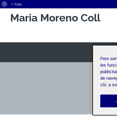
Quant
+ Folio
Vés
al
Maria Moreno Coll
al
WordPress
contingut
Espai Personal
Fem ser
les funci
publicit
de naveg
clic a s