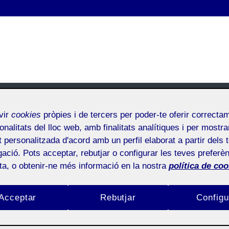
vir
cookies
pròpies i de tercers per poder-te oferir correcta
onalitats del lloc web, amb finalitats analítiques i per mostra
Lliurament final PAC1
at personalitzada d'acord amb un perfil elaborat a partir dels 
ació. Pots acceptar, rebutjar o configurar les teves preferèn
ota, o obtenir-ne més informació en la nostra
política de coo
Inici
/
Lliurament final PAC1
Lliurament final PAC1
Acceptar
Rebutjar
Configu