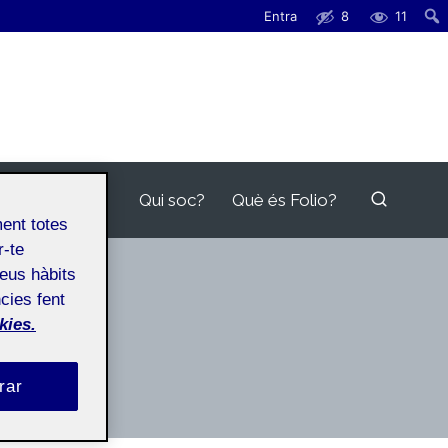
Entra
8
11
Qui soc?
Què és Folio?
ment totes
r-te
teus hàbits
cies fent
kies.
rar