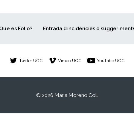
Què és Folio?
Entrada d’incidències o suggeriment
Twitter UOC
Vimeo UOC
YouTube UOC
© 2026 Maria Moreno Coll
 estudiant de la Universitat Oberta de Catalunya. Qualsevol c